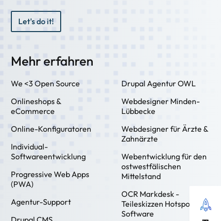
Let's do it!
Mehr erfahren
We <3 Open Source
Drupal Agentur OWL
Onlineshops &
Webdesigner Minden-
eCommerce
Lübbecke
Online-Konfiguratoren
Webdesigner für Ärzte &
Zahnärzte
Individual-
Softwareentwicklung
Webentwicklung für den
ostwestfälischen
Progressive Web Apps
Mittelstand
(PWA)
OCR Markdesk -
Agentur-Support
Teileskizzen Hotspot
Software
Drupal CMS