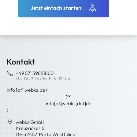
Jetzt einfach starten!
Kontakt
+49 571 39815860
Mo-Do 9-18 Uhr, Fr 9-12 Uhr
info
[at]
webks
.
de
(
info[at]webks[dot]de
)
webks GmbH
Kreuzacker 6
DE-
32457
Porta Westfalica