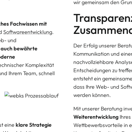
wir gemeinsam den Grundst
Transparenz
hes Fachwissen mit
Zusammena
nd
Softwareentwicklung
.
eb- und
Der Erfolg unserer Berat
s auch bewährte
Kommunikation und eine
derne
nachvollziehbare Analyse
technischer Komplexität
Entscheidungen zu treff
 und Ihrem Team, schnell
entsteht ein gemeinsames
dass Ihre Web- und Softwa
werden können.
Mit unserer Beratung inve
Weiterentwicklung
Ihres
st eine
klare Strategie
Wettbewerbsvorteile in e