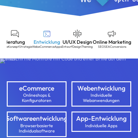
Beratung
Entwicklung
UI/UX Design
Online Marketing
nalyse
Konzept
Strategie
Web
eCommerce
Apps
Entwurf
Design
Theming
SEO
SEA
Conversions
eCommerce
Webentwicklung
Onlineshops &
Individuelle
Konfiguratoren
Webanwendungen
Softwareentwicklung
App-Entwicklung
Browserbasierte
Individuelle Apps
Individualsoftware