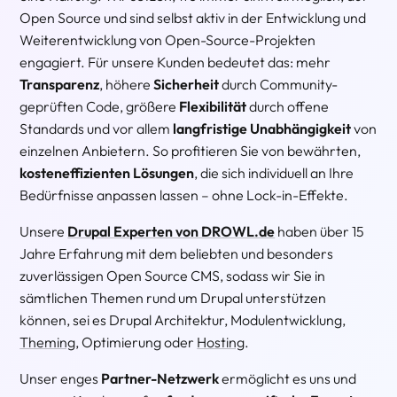
Open Source und sind selbst aktiv in der Entwicklung und
Weiterentwicklung von Open-Source-Projekten
engagiert. Für unsere Kunden bedeutet das: mehr
Transparenz
, höhere
Sicherheit
durch Community-
geprüften Code, größere
Flexibilität
durch offene
Standards und vor allem
langfristige Unabhängigkeit
von
einzelnen Anbietern. So profitieren Sie von bewährten,
kosteneffizienten Lösungen
, die sich individuell an Ihre
Bedürfnisse anpassen lassen – ohne Lock-in-Effekte.
Unsere
Drupal Experten von DROWL.de
haben über 15
Jahre Erfahrung mit dem beliebten und besonders
zuverlässigen Open Source CMS, sodass wir Sie in
sämtlichen Themen rund um Drupal unterstützen
können, sei es Drupal Architektur, Modulentwicklung,
Theming
, Optimierung oder
Hosting
.
Unser enges
Partner-Netzwerk
ermöglicht es uns und