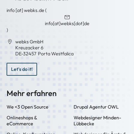
info
[at]
webks
.
de
(
info[at]webks[dot]de
)
webks GmbH
Kreuzacker 6
DE-
32457
Porta Westfalica
Let's do it!
Mehr erfahren
We <3 Open Source
Drupal Agentur OWL
Onlineshops &
Webdesigner Minden-
eCommerce
Lübbecke