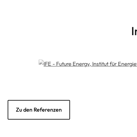
JTL-Shop Plugin
Weiterlesen
Entwicklung
Individuelle JTL-Shop Plugins, die
wirklich weiterhelfen
I
Zu den Referenzen