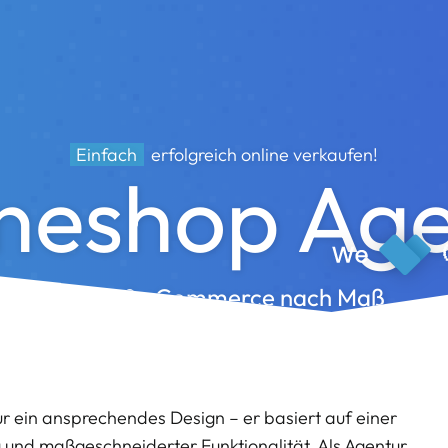
Einfach
erfolgreich online verkaufen!
neshop Ag
Shop & eCommerce nach Maß
ur ein ansprechendes Design – er basiert auf einer
 und maßgeschneiderter Funktionalität. Als Agentur