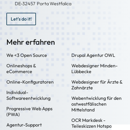
DE-
32457
Porta Westfalica
Let's do it!
Mehr erfahren
We <3 Open Source
Drupal Agentur OWL
Onlineshops &
Webdesigner Minden-
eCommerce
Lübbecke
Online-Konfiguratoren
Webdesigner für Ärzte &
Zahnärzte
Individual-
Softwareentwicklung
Webentwicklung für den
ostwestfälischen
Progressive Web Apps
Mittelstand
(PWA)
OCR Markdesk -
Agentur-Support
Teileskizzen Hotspot