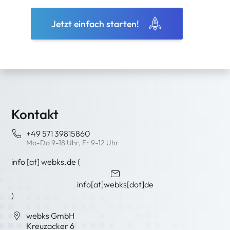
Jetzt einfach starten!
Kontakt
+49 571 39815860
Mo-Do 9-18 Uhr, Fr 9-12 Uhr
info
[at]
webks
.
de
(
info[at]webks[dot]de
)
webks GmbH
Kreuzacker 6