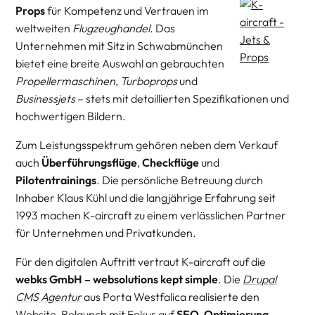
Props
für Kompetenz und Vertrauen im
weltweiten
Flugzeughandel
. Das
Unternehmen mit Sitz in Schwabmünchen
bietet eine breite Auswahl an gebrauchten
Propellermaschinen
,
Turboprops
und
Businessjets
– stets mit detaillierten Spezifikationen und
hochwertigen Bildern.
Zum Leistungsspektrum gehören neben dem Verkauf
auch
Überführungsflüge
,
Checkflüge
und
Pilotentrainings
. Die persönliche Betreuung durch
Inhaber Klaus Kühl und die langjährige Erfahrung seit
1993 machen K-aircraft zu einem verlässlichen Partner
für Unternehmen und Privatkunden.
Für den digitalen Auftritt vertraut K-aircraft auf die
webks GmbH – websolutions kept simple
. Die
Drupal
CMS Agentur
aus Porta Westfalica realisierte den
Website-Relaunch mit Fokus auf
SEO
-Optimierung
,