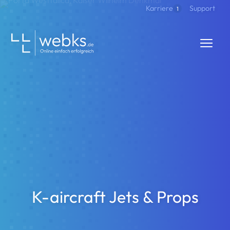
Direkt zum Inhalt
Support
Karriere
1
webks: websolutions kept simple
K-aircraft Jets & Props