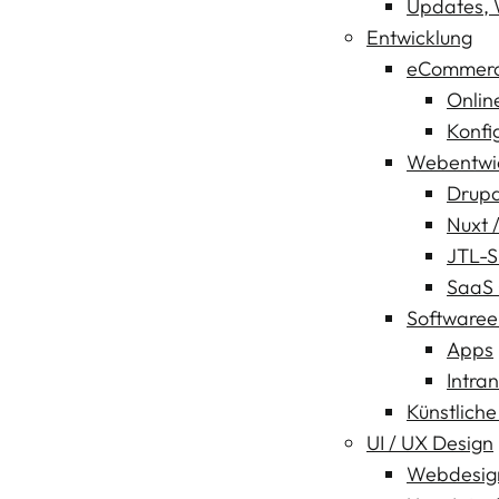
Updates, 
Entwicklung
eCommer
Onlin
Konfi
Webentwi
Drup
Nuxt /
JTL-S
SaaS 
Softwaree
Apps
Intra
Künstliche 
UI / UX Design
Webdesig