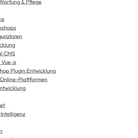
Wartung & Pflege
ce
eshops
guratoren
cklung
al CMS
 Vue.js
hop Plugin Entwicklung
Online-Plattformen
ntwicklung
net
Intelligenz
n