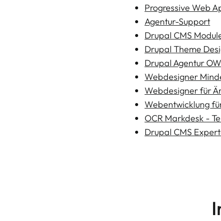
Progressive Web A
Agentur-Support
Drupal CMS Module
Drupal Theme Des
Drupal Agentur O
Webdesigner Mind
Webdesigner für Är
Webentwicklung für
OCR Markdesk - Tei
Drupal CMS Exper
I