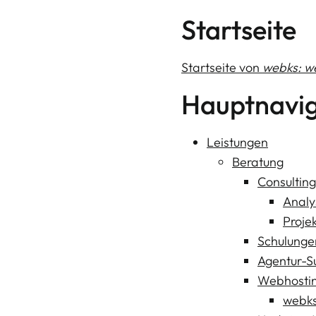
Startseite
Startseite von
webks: we
Hauptnavig
Leistungen
Beratung
Consultin
Analy
Proj
Schulunge
Agentur-S
Webhosti
webks