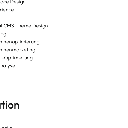
face Design
rience
l CMS Theme Design
ing
inenoptimierung
hinenmarketing
n-Optimierung
nalyse
tion
ler/in