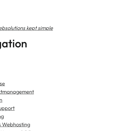
bsolutions kept simple
ation
g
se
ektmanagement
n
upport
ng
 Webhosting