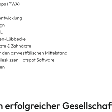
pps (PWA)
ntwicklung
ign
WL
en-Lübbecke
zte & Zahnärzte
 den ostwestfälischen Mittelstand
leskizzen Hotspot Software
ten
n erfolgreicher Gesellschaf