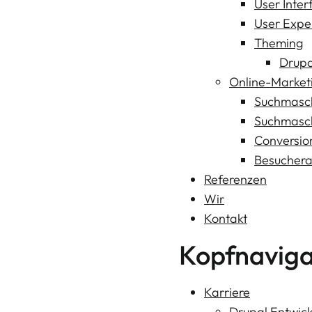
User Inter
User Expe
Theming
Drupa
Online-Market
Suchmasch
Suchmasc
Conversio
Besuchera
Referenzen
Wir
Kontakt
Kopfnaviga
Karriere
Drupal Entwick