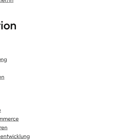
ion
ung
en
e
ommerce
ren
eentwicklung