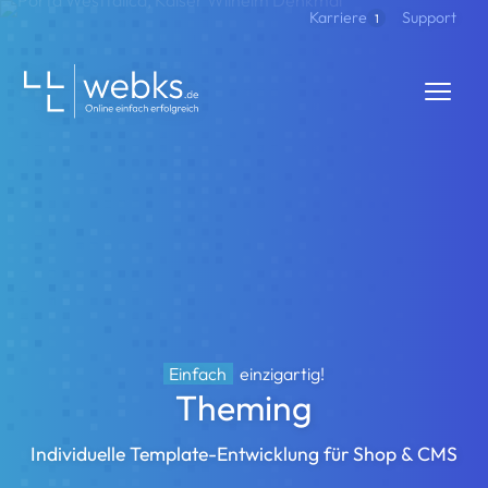
Direkt zum Inhalt
Support
Karriere
1
webks: websolutions kept simple
Einfach
einzigartig!
Theming
Individuelle Template-Entwicklung für Shop & CMS