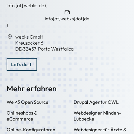
info
[at]
webks
.
de
(
info[at]webks[dot]de
)
webks GmbH
Kreuzacker 6
DE-
32457
Porta Westfalica
Let's do it!
Mehr erfahren
We <3 Open Source
Drupal Agentur OWL
Onlineshops &
Webdesigner Minden-
eCommerce
Lübbecke
Online-Konfiguratoren
Webdesigner für Ärzte &