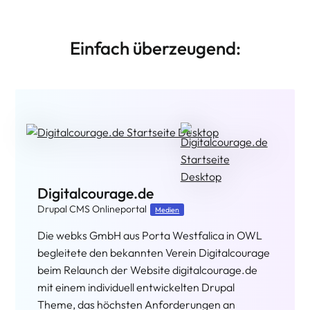
Einfach überzeugend:
ECS-Spray.de
Mehrsprachiger Drupal CMS Internetauftritt
Webdesign
Chemie
Das Unternehmen econ-systems GmbH aus
Petershagen im Kreis Minden-Lübbecke ist für
sein umfangreiches Sortiment diverser Aerosole
und Spezialchemikalien bekannt, von denen viele
„made in Germany“ produziert werden.
Weiterlesen