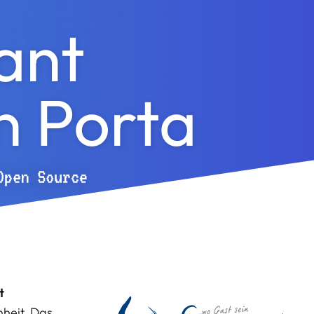
ant
n Porta
t
heit. Das