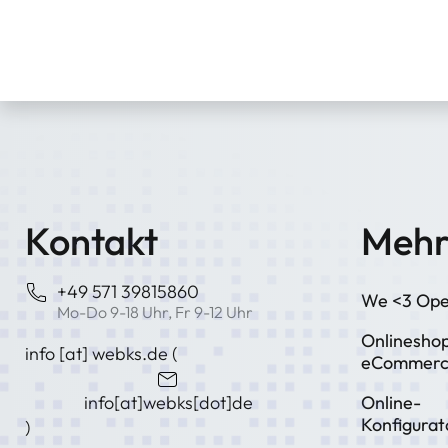
Kontakt
Mehr
+49 571 39815860
We <3 Ope
Mo-Do 9-18 Uhr, Fr 9-12 Uhr
Onlinesho
info
[at]
webks
.
de
(
eCommer
info[at]webks[dot]de
Online-
Konfigurat
)