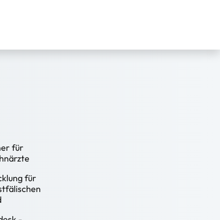
er für
hnärzte
klung für
tfälischen
d
esk -