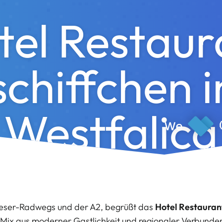
tel Restaur
chiffchen i
Westfalica
 Weser-Radwegs und der A2, begrüßt das
Hotel Restauran
ix aus moderner Gastlichkeit und regionaler Verbunden