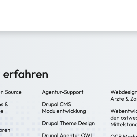
 erfahren
n Source
Agentur-Support
Webdesign
Ärzte & Za
ps &
Drupal CMS
ce
Modulentwicklung
Webentwic
den ostwes
Drupal Theme Design
Mittelstan
oren
Drupal Agentur OWL
OCR Markd