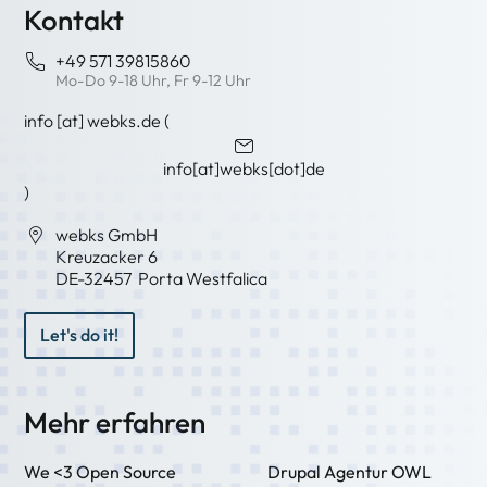
Kontakt
+49 571 39815860
Mo-Do 9-18 Uhr, Fr 9-12 Uhr
info
[at]
webks
.
de
(
info[at]webks[dot]de
)
webks GmbH
Kreuzacker 6
DE-
32457
Porta Westfalica
Let's do it!
Mehr erfahren
We <3 Open Source
Drupal Agentur OWL