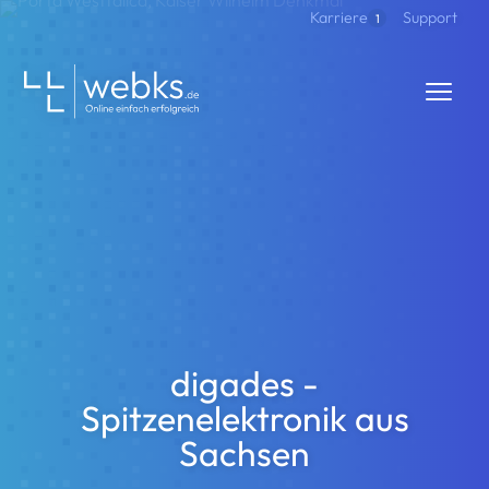
Direkt zum Inhalt
Support
Karriere
1
webks: websolutions kept simple
digades -
Spitzenelektronik aus
Sachsen