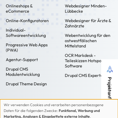
Onlineshops &
Webdesigner Minden-
eCommerce
Lübbecke
Online-Konfiguratoren
Webdesigner für Ärzte &
Zahnärzte
Individual-
Softwareentwicklung
Webentwicklung für den
ostwestfälischen
Progressive Web Apps
Mittelstand
(PWA)
OCR Markdesk -
Agentur-Support
Teileskizzen Hotspot
Software
Drupal CMS
Modulentwicklung
Drupal CMS Experten
Projektanfrage
Drupal Theme Design
Wir verwenden Cookies und verarbeiten personenbezogene
Verwendung
Daten für die folgenden Zwecke:
Funktional, Werbung und
von
Marketing, Analysen & Eingebettete externe Inhalte
.
Kontakt
Impressum
Datenschutzerklärung