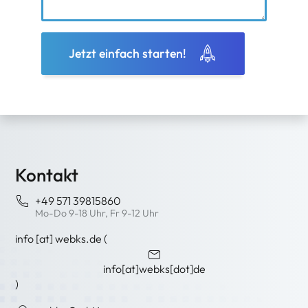
Jetzt einfach starten!
Kontakt
+49 571 39815860
Mo-Do 9-18 Uhr, Fr 9-12 Uhr
info
[at]
webks
.
de
(
info[at]webks[dot]de
)