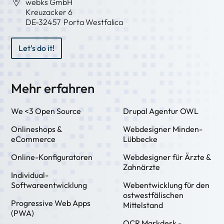
webks GmbH
Kreuzacker 6
DE-
32457
Porta Westfalica
Let's do it!
Mehr erfahren
We <3 Open Source
Drupal Agentur OWL
Onlineshops &
Webdesigner Minden-
eCommerce
Lübbecke
Online-Konfiguratoren
Webdesigner für Ärzte &
Zahnärzte
Individual-
Softwareentwicklung
Webentwicklung für den
ostwestfälischen
Progressive Web Apps
Mittelstand
(PWA)
OCR Markdesk -