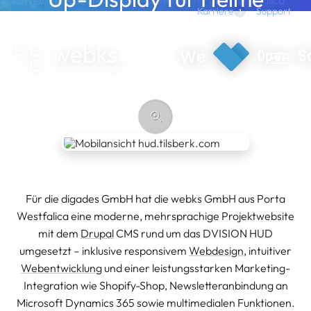
Direkt zum Inhalt
Support
Karriere
1
Moderner Markenauftritt mit Drupal CMS
webks: websolutions kept simple
Für die digades GmbH hat die webks GmbH aus Porta
Westfalica eine moderne, mehrsprachige Projektwebsite
mit dem
Drupal
CMS rund um das DVISION HUD
umgesetzt – inklusive responsivem
Webdesign
, intuitiver
Webentwicklung
und einer leistungsstarken Marketing-
Integration wie Shopify-Shop, Newsletteranbindung an
Microsoft Dynamics 365 sowie multimedialen Funktionen.