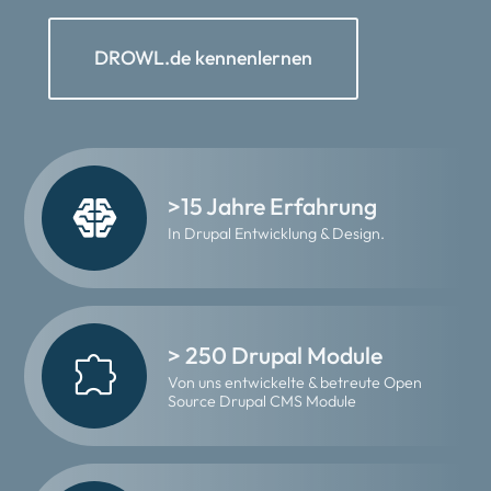
DROWL.de kennenlernen
>15 Jahre Erfahrung
In Drupal Entwicklung & Design.
> 250 Drupal Module
Von uns entwickelte & betreute Open
Source Drupal CMS Module