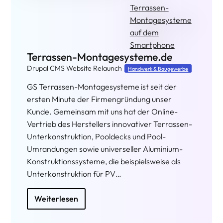
Drupal CMS Website & Shop
Maschinenbau & Elektrotechnik
Die neue Drupal‑Website präsentiert PRECIMA
als innovativen Mittelstands‑Champion und
macht das komplexe Produktportfolio aus
Brems‑, Kupplungs‑ und Gleichrichtertechnik
klar verständlich, international zugänglich und
nutzerorientiert erlebbar. Durch ein
responsives, kundenfokussiertes Design,
intelligente…
Weiterlesen