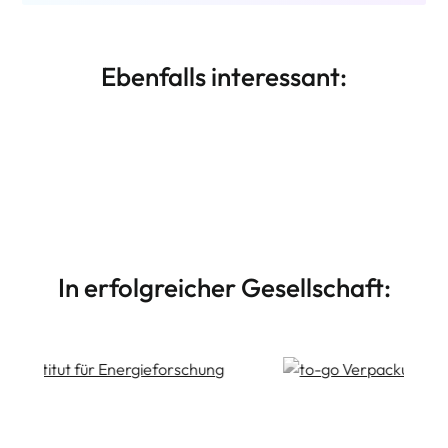
Ebenfalls interessant:
Drupal Agentur OWL
Weiterlesen
DROWL.de – Ihre Drupal CMS Agentur mit
globalem Horizont und Ostwestfalen-Lippe
im Herzen
In erfolgreicher Gesellschaft: