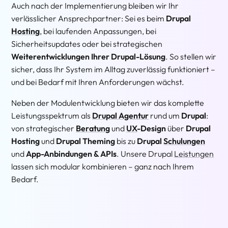
Auch nach der Implementierung bleiben wir Ihr
verlässlicher Ansprechpartner: Sei es beim
Drupal
Hosting
, bei laufenden Anpassungen, bei
Sicherheitsupdates oder bei strategischen
Weiterentwicklungen Ihrer Drupal-Lösung
. So stellen wir
sicher, dass Ihr System im Alltag zuverlässig funktioniert –
und bei Bedarf mit Ihren Anforderungen wächst.
Neben der Modulentwicklung bieten wir das komplette
Leistungsspektrum als
Drupal Agentur
rund um
Drupal
:
von strategischer
Beratung
und
UX
-Design
über
Drupal
Hosting
und
Drupal Theming
bis zu
Drupal
Schulungen
und
App-Anbindungen & APIs
. Unsere Drupal
Leistungen
lassen sich modular kombinieren – ganz nach Ihrem
Bedarf.