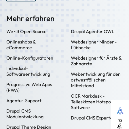
Mehr erfahren
We <3 Open Source
Drupal Agentur OWL
Onlineshops &
Webdesigner Minden-
eCommerce
Lübbecke
Online-Konfiguratoren
Webdesigner für Ärzte &
Zahnärzte
Individual-
Softwareentwicklung
Webentwicklung für den
ostwestfälischen
Progressive Web Apps
Mittelstand
(PWA)
OCR Markdesk -
Agentur-Support
Teileskizzen Hotspot
Software
Drupal CMS
Modulentwicklung
Drupal CMS Experten
Drupal Theme Design