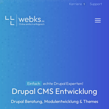
Direkt zum Inhalt
Support
Karriere
1
webks: websolutions kept simple
Einfach
echte Drupal Experten!
Drupal CMS Entwicklung
Drupal Beratung, Modulentwicklung & Themes