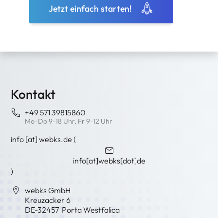
Jetzt einfach starten!
Kontakt
+49 571 39815860
Mo-Do 9-18 Uhr, Fr 9-12 Uhr
info
[at]
webks
.
de
(
info[at]webks[dot]de
)
webks GmbH
Kreuzacker 6
DE-
32457
Porta Westfalica