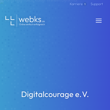
Direkt zum Inhalt
Support
Karriere
1
webks: websolutions kept simple
Digitalcourage e. V.