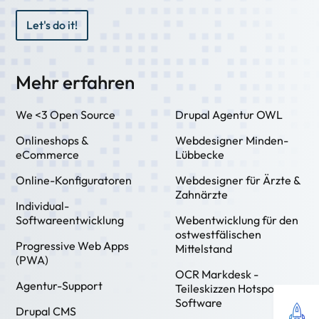
Let's do it!
Mehr erfahren
We <3 Open Source
Drupal Agentur OWL
Onlineshops &
Webdesigner Minden-
eCommerce
Lübbecke
Online-Konfiguratoren
Webdesigner für Ärzte &
Zahnärzte
Individual-
Softwareentwicklung
Webentwicklung für den
ostwestfälischen
Progressive Web Apps
Mittelstand
(PWA)
OCR Markdesk -
Agentur-Support
Teileskizzen Hotspot
Software
Drupal CMS