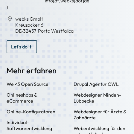
info[at]webks[dot]de
)
webks GmbH
Kreuzacker 6
DE-
32457
Porta Westfalica
Let's do it!
Mehr erfahren
We <3 Open Source
Drupal Agentur OWL
Onlineshops &
Webdesigner Minden-
eCommerce
Lübbecke
Online-Konfiguratoren
Webdesigner für Ärzte &
Zahnärzte
Individual-
Softwareentwicklung
Webentwicklung für den