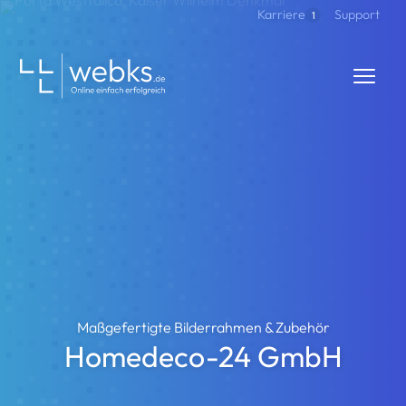
Direkt zum Inhalt
Support
Karriere
1
webks: websolutions kept simple
Maßgefertigte Bilderrahmen & Zubehör
Homedeco-24 GmbH