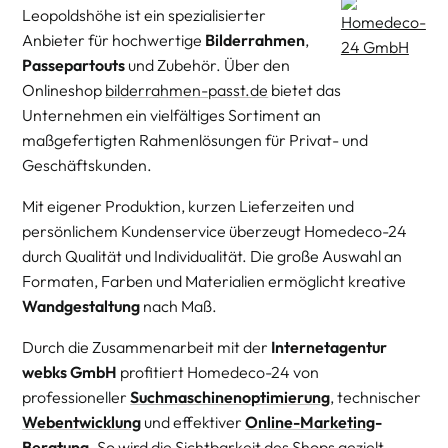
Leopoldshöhe ist ein spezialisierter
Anbieter für hochwertige
Bilderrahmen
,
Passepartouts
und Zubehör. Über den
Onlineshop
bilderrahmen-passt.de
bietet das
Unternehmen ein vielfältiges Sortiment an
maßgefertigten Rahmenlösungen für Privat- und
Geschäftskunden.
Mit eigener Produktion, kurzen Lieferzeiten und
persönlichem Kundenservice überzeugt Homedeco-24
durch Qualität und Individualität. Die große Auswahl an
Formaten, Farben und Materialien ermöglicht kreative
Wandgestaltung
nach Maß.
Durch die Zusammenarbeit mit der
Internetagentur
webks GmbH
profitiert Homedeco-24 von
professioneller
Suchmaschinenoptimierung
, technischer
Webentwicklung
und effektiver
Online-Marketing
-
Beratung
. So wird die Sichtbarkeit des Shops gezielt