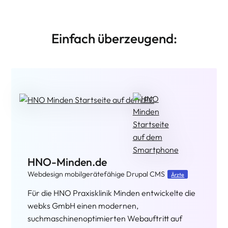
Einfach überzeugend:
Webdesign Zahnarztpraxis Melchert
Moderner Zahnarztpraxis Internetauftritt
Zahnärzte
Für unseren Kunden, die Zahnarztpraxis Dr.
Melchert in Porta Westfalica, OT Hausberge
entwickelte webks: websolutions kept simple ein
auf dem Corporate Design (CD) der Praxis
basierendes, individuelles Webdesign.