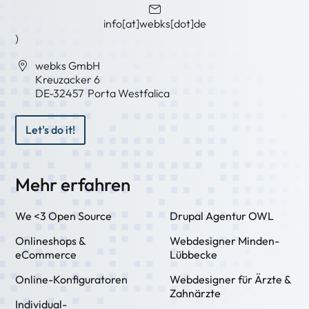
info[at]webks[dot]de
)
webks GmbH
Kreuzacker 6
DE-
32457
Porta Westfalica
Let's do it!
Mehr erfahren
We <3 Open Source
Drupal Agentur OWL
Onlineshops &
Webdesigner Minden-
eCommerce
Lübbecke
Online-Konfiguratoren
Webdesigner für Ärzte &
Zahnärzte
Individual-