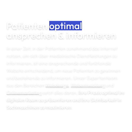
Patienten
optimal
ansprechen & informieren
In einer Zeit, in der Patienten zunehmend das Internet
nutzen, um sich über medizinische Dienstleistungen zu
informieren, ist eine ansprechende und funktionale
Website entscheidend, um neue Patienten zu gewinnen
und bestehende zu informieren. Unser Expertenteam
aus den Bereichen
Webdesign
,
Webentwicklung
und
Onlinemarketing
setzt alles daran,
Ihre Praxis optimal im
digitalen Raum zu präsentieren und Ihre Sichtbarkeit in
Suchmaschinen zu maximieren
.