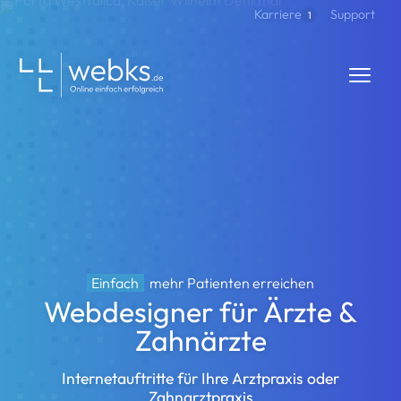
Direkt zum Inhalt
Support
Karriere
1
webks: websolutions kept simple
Einfach
mehr Patienten erreichen
Webdesigner für Ärzte &
Zahnärzte
Internetauftritte für Ihre Arztpraxis oder
Zahnarztpraxis