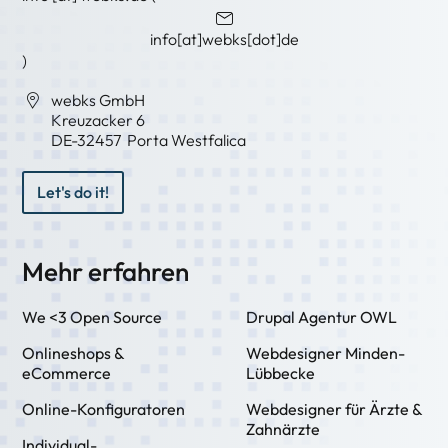
info[at]webks[dot]de
)
webks GmbH
Kreuzacker 6
DE-
32457
Porta Westfalica
Let's do it!
Mehr erfahren
We <3 Open Source
Drupal Agentur OWL
Onlineshops &
Webdesigner Minden-
eCommerce
Lübbecke
Online-Konfiguratoren
Webdesigner für Ärzte &
Zahnärzte
Individual-