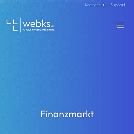
Direkt zum Inhalt
Support
Karriere
1
webks: websolutions kept simple
Finanzmarkt