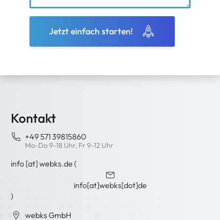
Jetzt einfach starten!
Kontakt
+49 571 39815860
Mo-Do 9-18 Uhr, Fr 9-12 Uhr
info
[at]
webks
.
de
(
info[at]webks[dot]de
)
webks GmbH