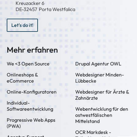
Kreuzacker 6
DE-
32457
Porta Westfalica
Let's do it!
Mehr erfahren
We <3 Open Source
Drupal Agentur OWL
Onlineshops &
Webdesigner Minden-
eCommerce
Lübbecke
Online-Konfiguratoren
Webdesigner für Ärzte &
Zahnärzte
Individual-
Softwareentwicklung
Webentwicklung für den
ostwestfälischen
Progressive Web Apps
Mittelstand
(PWA)
OCR Markdesk -
Agentur-Support