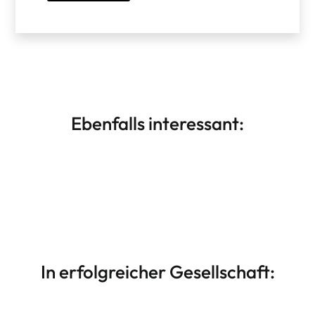
Ebenfalls interessant:
Drupal CMS Entwicklung
Weiterlesen
Drupal Beratung, Modulentwicklung &
Themes
In erfolgreicher Gesellschaft: