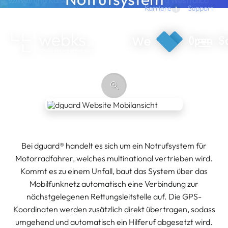
Direkt zum Inhalt
Support
Karriere
1
Automatisches Motorrad Notrufsystem
webks: websolutions kept simple
Bei dguard® handelt es sich um ein Notrufsystem für
Motorradfahrer, welches multinational vertrieben wird.
Kommt es zu einem Unfall, baut das System über das
Mobilfunknetz automatisch eine Verbindung zur
nächstgelegenen Rettungsleitstelle auf. Die GPS-
Koordinaten werden zusätzlich direkt übertragen, sodass
umgehend und automatisch ein Hilferuf abgesetzt wird.