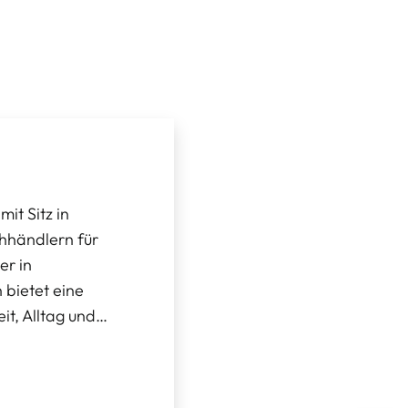
t Sitz in
chhändlern für
er in
bietet eine
it, Alltag und…