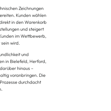
chnischen Zeichnungen 
bereiten. Kunden wählen 
 direkt in den Warenkorb 
tellungen und steigert 
s Kunden im Wettbewerb, 
 sein wird.
ndlichkeit und 
 in Bielefeld, Herford, 
arüber hinaus – 
tig voranbringen. Die 
rozesse durchdacht 
n.