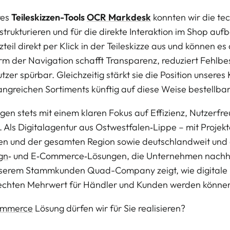
es 
Teileskizzen-Tools 
OCR Markdesk
 konnten wir die te
strukturieren und für die direkte Interaktion im Shop auf
teil direkt per Klick in der Teileskizze aus und können es
orm der Navigation schafft Transparenz, reduziert Fehlbes
tzer spürbar. Gleichzeitig stärkt sie die Position unsere
angreichen Sortiments künftig auf diese Weise bestellbar
en stets mit einem klaren Fokus auf Effizienz, Nutzerfreu
 Als Digitalagentur aus Ostwestfalen‑Lippe – mit Projekten
 und der gesamten Region sowie deutschlandweit und d
gn
‑ und E‑Commerce‑Lösungen, die Unternehmen nachhal
serem Stammkunden Quad-Company zeigt, wie digitale P
 echten Mehrwert für Händler und Kunden werden könne
mmerce
 Lösung dürfen wir für Sie realisieren?