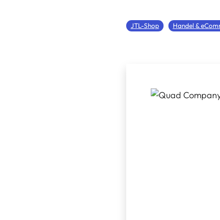
JTL-Shop
Handel & eCom