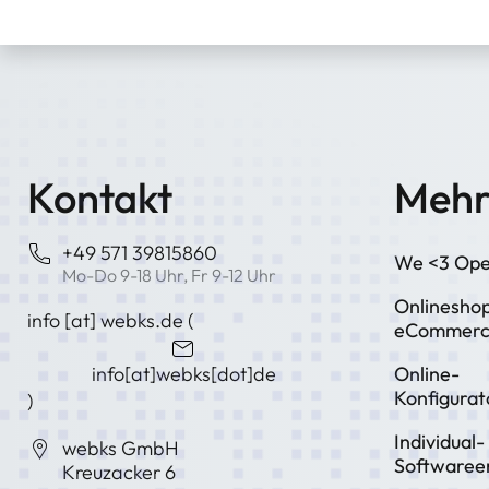
Kontakt
Mehr
+49 571 39815860
We <3 Ope
Mo-Do 9-18 Uhr, Fr 9-12 Uhr
Onlinesho
info
[at]
webks
.
de
(
eCommer
info[at]webks[dot]de
Online-
Konfigurat
)
Individual-
webks GmbH
Softwaree
Kreuzacker 6