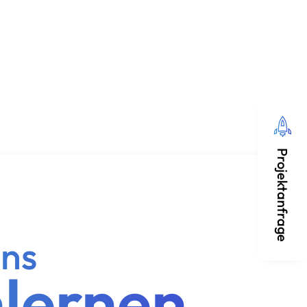
Projektanfrage
uns
lernen!