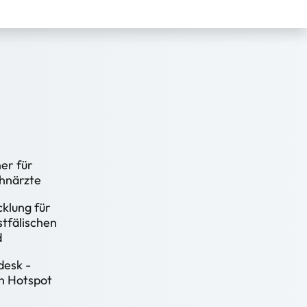
er für
hnärzte
klung für
tfälischen
d
esk -
en Hotspot