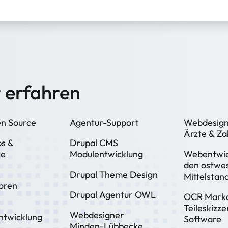
 erfahren
n Source
Agentur-Support
Webdesign
Ärzte & Za
ps &
Drupal CMS
ce
Modulentwicklung
Webentwic
den ostwes
Drupal Theme Design
Mittelstan
oren
Drupal Agentur OWL
OCR Markd
Teileskizz
Webdesigner
ntwicklung
Software
Minden-Lübbecke