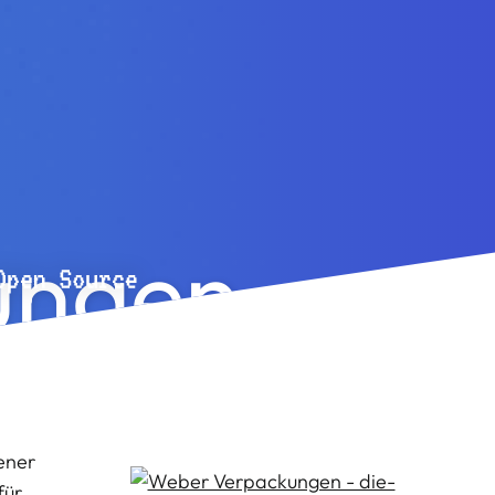
ungen
ener
für