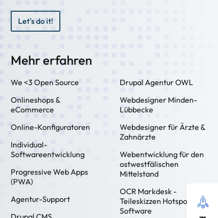
Let's do it!
Mehr erfahren
We <3 Open Source
Drupal Agentur OWL
Onlineshops &
Webdesigner Minden-
eCommerce
Lübbecke
Online-Konfiguratoren
Webdesigner für Ärzte &
Zahnärzte
Individual-
Softwareentwicklung
Webentwicklung für den
ostwestfälischen
Progressive Web Apps
Mittelstand
(PWA)
OCR Markdesk -
Agentur-Support
Teileskizzen Hotspot
Software
Drupal CMS