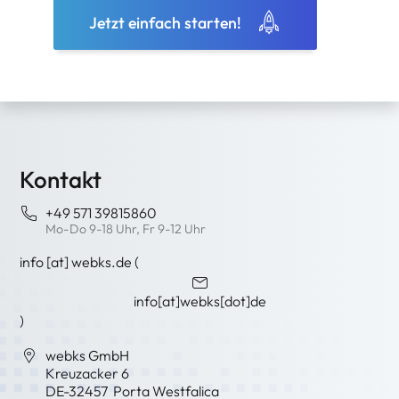
Jetzt einfach starten!
Kontakt
+49 571 39815860
Mo-Do 9-18 Uhr, Fr 9-12 Uhr
info
[at]
webks
.
de
(
info[at]webks[dot]de
)
webks GmbH
Kreuzacker 6
DE-
32457
Porta Westfalica