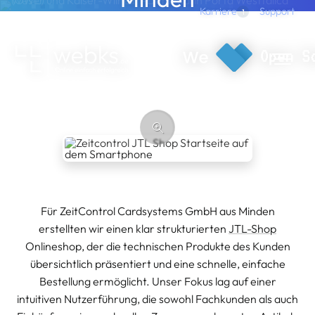
Direkt zum Inhalt
Support
Karriere
1
B2B Onlineshop
webks: websolutions kept simple
Für ZeitControl Cardsystems GmbH aus Minden
erstellten wir einen klar strukturierten
JTL-Shop
Onlineshop, der die technischen Produkte des Kunden
übersichtlich präsentiert und eine schnelle, einfache
Bestellung ermöglicht. Unser Fokus lag auf einer
intuitiven Nutzerführung, die sowohl Fachkunden als auch