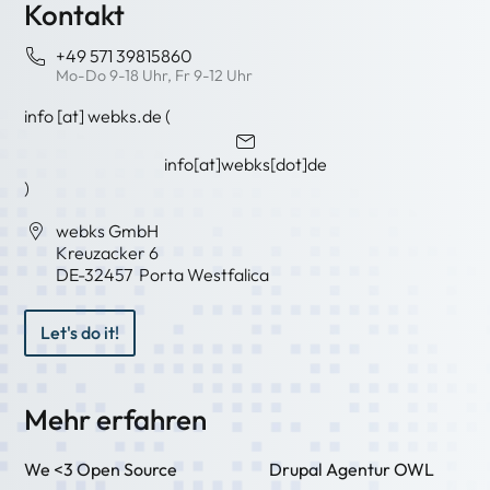
Kontakt
+49 571 39815860
Mo-Do 9-18 Uhr, Fr 9-12 Uhr
info
[at]
webks
.
de
(
info[at]webks[dot]de
)
webks GmbH
Kreuzacker 6
DE-
32457
Porta Westfalica
Let's do it!
Mehr erfahren
We <3 Open Source
Drupal Agentur OWL