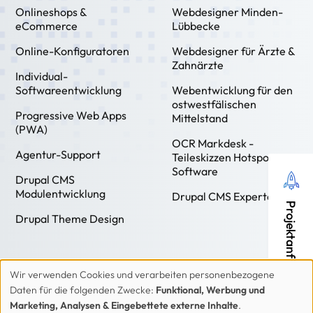
Onlineshops &
Webdesigner Minden-
eCommerce
Lübbecke
Online-Konfiguratoren
Webdesigner für Ärzte &
Zahnärzte
Individual-
Softwareentwicklung
Webentwicklung für den
ostwestfälischen
Progressive Web Apps
Mittelstand
(PWA)
OCR Markdesk -
Agentur-Support
Teileskizzen Hotspot
Software
Drupal CMS
Modulentwicklung
Drupal CMS Experten
Projektanfrage
Drupal Theme Design
Wir verwenden Cookies und verarbeiten personenbezogene
Verwendung
Daten für die folgenden Zwecke:
Funktional, Werbung und
von
Marketing, Analysen & Eingebettete externe Inhalte
.
Kontakt
Impressum
Datenschutzerklärung