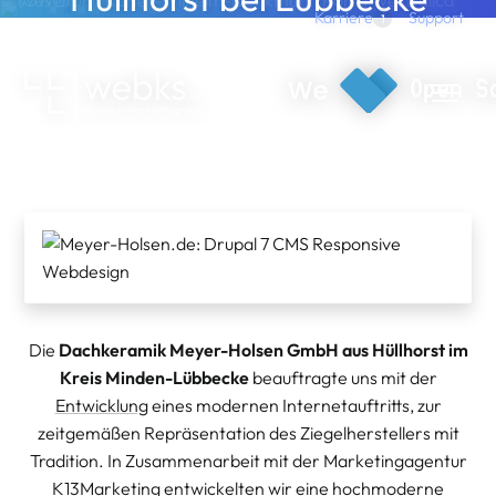
Direkt zum Inhalt
Support
Karriere
1
Drupal 7 CMS Responsive Webdesign
webks: websolutions kept simple
Die
Dachkeramik Meyer-Holsen GmbH aus Hüllhorst im
Kreis Minden-Lübbecke
beauftragte uns mit der
Entwicklung
eines modernen Internetauftritts, zur
zeitgemäßen Repräsentation des Ziegelherstellers mit
Tradition. In Zusammenarbeit mit der Marketingagentur
K13Marketing
entwickelten wir eine hochmoderne