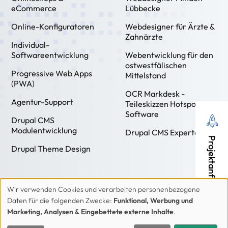
eCommerce
Lübbecke
Online-Konfiguratoren
Webdesigner für Ärzte &
Zahnärzte
Individual-
Softwareentwicklung
Webentwicklung für den
ostwestfälischen
Progressive Web Apps
Mittelstand
(PWA)
OCR Markdesk -
Agentur-Support
Teileskizzen Hotspot
Software
Drupal CMS
Modulentwicklung
Drupal CMS Experten
Projektanfrage
Drupal Theme Design
Wir verwenden Cookies und verarbeiten personenbezogene
Verwendung
Daten für die folgenden Zwecke:
Funktional, Werbung und
von
Marketing, Analysen & Eingebettete externe Inhalte
.
Kontakt
Impressum
Datenschutzerklärung