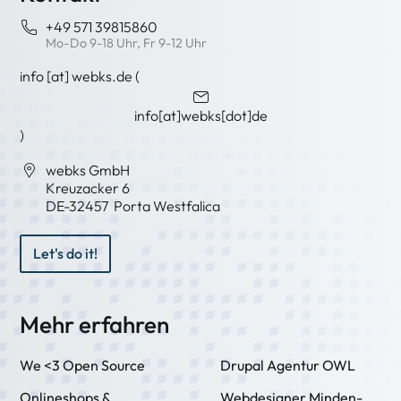
+49 571 39815860
Mo-Do 9-18 Uhr, Fr 9-12 Uhr
info
[at]
webks
.
de
(
info[at]webks[dot]de
)
webks GmbH
Kreuzacker 6
DE-
32457
Porta Westfalica
Let's do it!
Mehr erfahren
We <3 Open Source
Drupal Agentur OWL
Onlineshops &
Webdesigner Minden-