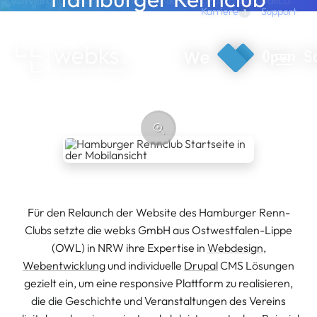
Direkt zum Inhalt
Support
Karriere
1
Drupal CMS Webdesign
webks: websolutions kept simple
Für den Relaunch der Website des Hamburger Renn-
Clubs setzte die webks GmbH aus Ostwestfalen-Lippe
(OWL) in NRW ihre Expertise in
Webdesign
,
Webentwicklung
und individuelle
Drupal
CMS Lösungen
gezielt ein, um eine responsive Plattform zu realisieren,
die die Geschichte und Veranstaltungen des Vereins