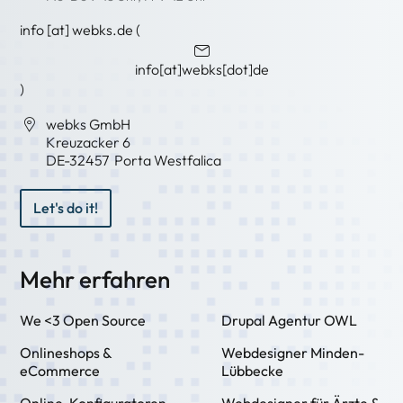
info
[at]
webks
.
de
(
info[at]webks[dot]de
)
webks GmbH
Kreuzacker 6
DE-
32457
Porta Westfalica
Let's do it!
Mehr erfahren
We <3 Open Source
Drupal Agentur OWL
Onlineshops &
Webdesigner Minden-
eCommerce
Lübbecke